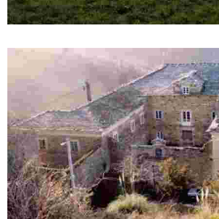
SL-AS 21 Ruta del Estraperlo
Trayecto antaño utilizado por peregrinos y estraperlistas 