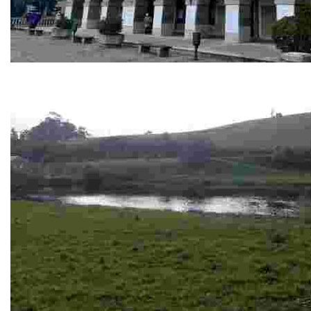
Ayutamiento
El edificio del ayuntamiento es una construcción regia le