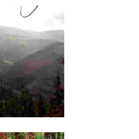
1854
a ladera y ofrece excelentes vistas del mar y de poblaciones