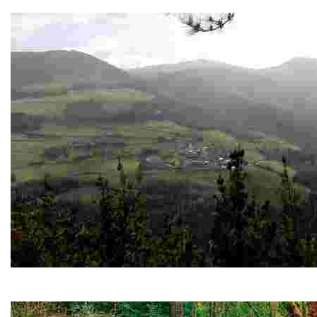
Es el monumento más joven de Vegadeo, inaugurada en 
PR-AS 263 Senda Verde de As Minas
Finalizando en el Pico Bedures, la senda transcurre a medi