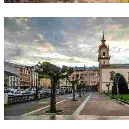
Palacio de Vixande
A lo largo de los s. XVI, XVII, XVIII y XIX esta casa fue sede d
Iglesia de Ntra. Sñra. de la Asunción de Vegadeo