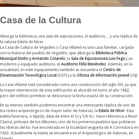
Casa de la Cultura
Alberga la biblioteca, una sala de exposiciones, el auditorio,... y una réplica de
la valiosa Estela de Nícer
La Casa de Cultura de Vegadeo o Casa Villamil es una casa familiar, cargada
con la historia del pueblo de Vegadeo, que alberga la
Biblioteca Pública
Municipal Emilio y Armando Cotarelo
, la
Sala de Exposiciones Luis Fega
y un
moderno y equipado auditorio, el
Auditorio Félix Menéndez
. Además, en la
actualidad, en este equipamiento también se encuentra el
Centro de
Dinamización Tecnológica Local
(CDTL) y la
Oficina de Información Juvenil
(OIJ)
La Casa Villamil está considerada como una construcción del siglo XIX, ya que
la mayor intervención de esta edificación se abordó en tomo al año 1882,
pero del edificio primitivo se desconoce la fecha exacta de su construcción.
En su interior también podemos encontrar una interesante réplica de uno de
los restos arqueológicos de mayor valor de Asturias, la
Estela de Nícer
. Esta
estela funeraria, o lápida, data de entre el S.I y S.IV d.c. Hace referencia a Nicer
Clutosi, príncipe de los Albiones, uno de los primeros pueblos que poblaron
las riberas del Eo. Fue encontrada en la localidad veigueña de A Corredoira en
1932. Actualmente la estela se encuentra en el Arqueológico de Asturias, en
Oviedo.