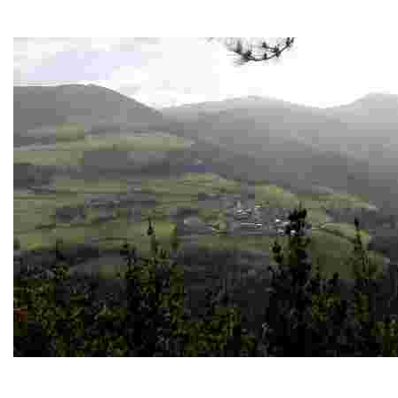
Iglesia de Ntra. Sñra. de la Asunción de Vegadeo
Es el monumento más joven de Vegadeo, inaugurada en 
PR-AS 263 Senda Verde de As Minas
Finalizando en el Pico Bedures, la senda transcurre a medi