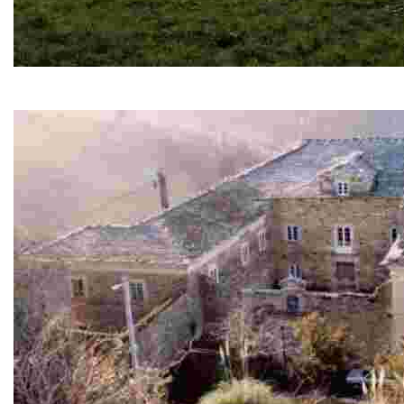
SL-AS 21 Ruta del Estraperlo
Trayecto antaño utilizado por peregrinos y estraperlistas 