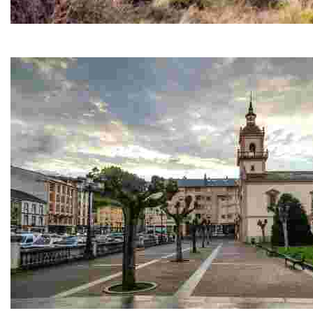
Palacio de Vixande
A lo largo de los s. XVI, XVII, XVIII y XIX esta casa fue sede d