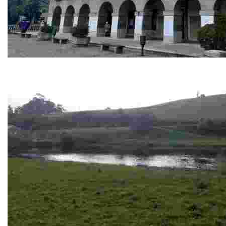
Ayutamiento
El edificio del ayuntamiento es una construcción regia le