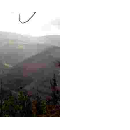
1854
a ladera y ofrece excelentes vistas del mar y de poblaciones