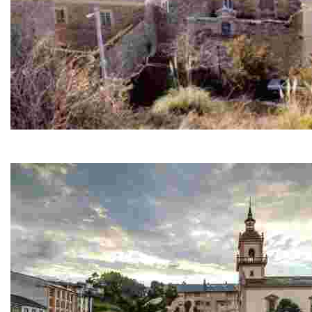
Palacio de Vixande
A lo largo de los s. XVI, XVII, XVIII y XIX esta casa fue sede d