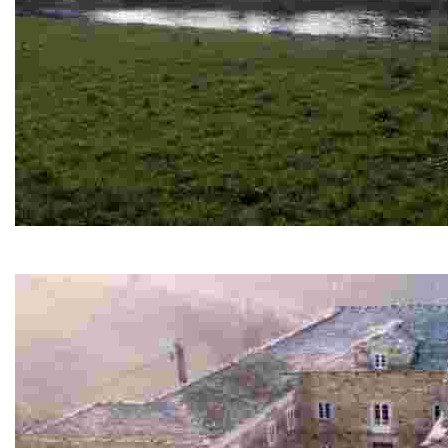
SL-AS 21 Ruta del Estraperlo
Trayecto antaño utilizado por peregrinos y estraperlistas 