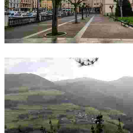
Iglesia de Ntra. Sñra. de la Asunción de Vegadeo
Es el monumento más joven de Vegadeo, inaugurada en 