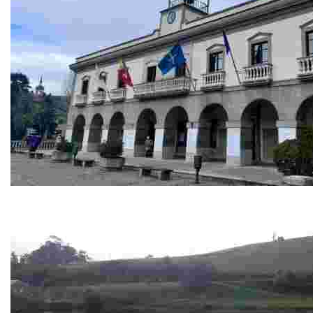
Ayutamiento
El edificio del ayuntamiento es una construcción regia le