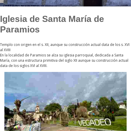
Iglesia de Santa María de
Paramios
Templo con origen en el s. XII, aunque su construcción actual data de los s. XVI
al XVIII
En la localidad de Paramios se alza su iglesia parroquial, dedicada a Santa
María, con una estructura primitiva del siglo XII aunque su construcción actual
data de los siglos XVI al XVIII.