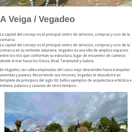
A Veiga / Vegadeo
La capital del concejo es el principal centro de servicios, compras y ocio de la
comarca
La capital del concejo es el principal centro de servicios, compras y ocio de la
comarca en su vertiente asturiana. Vegadeo es una villa de amplios espacios
entre los ríos que conforman su estructura, lugar de encuentro de caminos
desde el mar hacia los Oscos, Boal, Taramundi y Galicia.
En Vegadeo, las calles empinadas del casco viejo descienden hacia tranquilas
avenidas y paseos. Recorriendo sus rincones, Vegadeo te descubrirá un
templete de principios del siglo XX, bellos ejemplos de arquitectura ecléctica e
indiana, palacios y casonas de otros tiempos...