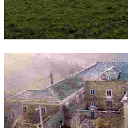
SL-AS 21 Ruta del Estraperlo
Trayecto antaño utilizado por peregrinos y estraperlistas 