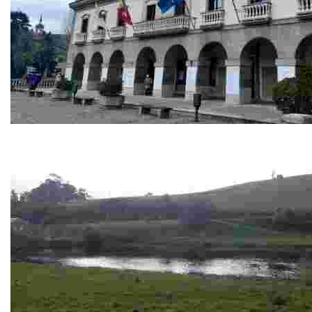
Ayutamiento
El edificio del ayuntamiento es una construcción regia le