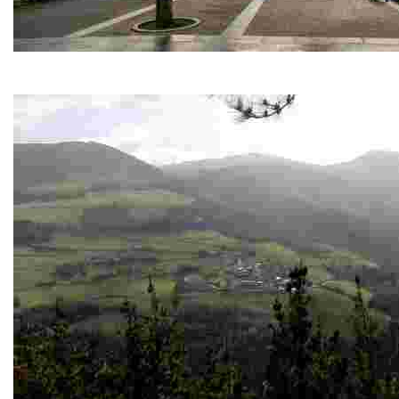
Iglesia de Ntra. Sñra. de la Asunción de Vegadeo
Es el monumento más joven de Vegadeo, inaugurada en 