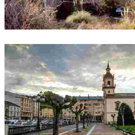
Palacio de Vixande
A lo largo de los s. XVI, XVII, XVIII y XIX esta casa fue sede d